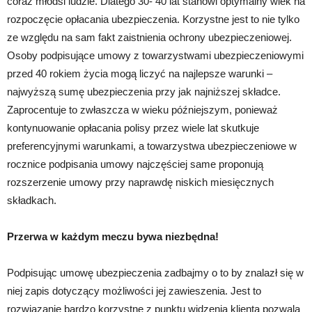
coraz młodsi ludzie. Dlatego 30- 40 lat stanowi optymalny wiek na
rozpoczęcie opłacania ubezpieczenia. Korzystne jest to nie tylko
ze względu na sam fakt zaistnienia ochrony ubezpieczeniowej.
Osoby podpisujące umowy z towarzystwami ubezpieczeniowymi
przed 40 rokiem życia mogą liczyć na najlepsze warunki –
najwyższą sumę ubezpieczenia przy jak najniższej składce.
Zaprocentuje to zwłaszcza w wieku późniejszym, ponieważ
kontynuowanie opłacania polisy przez wiele lat skutkuje
preferencyjnymi warunkami, a towarzystwa ubezpieczeniowe w
rocznice podpisania umowy najczęściej same proponują
rozszerzenie umowy przy naprawdę niskich miesięcznych
składkach.
Przerwa w każdym meczu bywa niezbędna!
Podpisując umowę ubezpieczenia zadbajmy o to by znalazł się w
niej zapis dotyczący możliwości jej zawieszenia. Jest to
rozwiązanie bardzo korzystne z punktu widzenia klienta pozwala