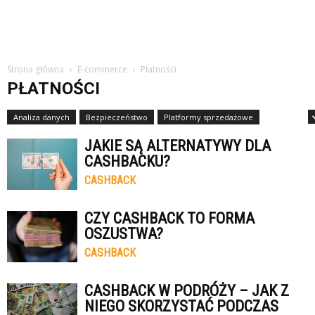
Strona główna
E-commerce
Płatności
PŁATNOŚCI
Analiza danych
Bezpieczeństwo
Platformy sprzedażowe
Płatności
JAKIE SĄ ALTERNATYWY DLA
CASHBACKU?
CASHBACK
CZY CASHBACK TO FORMA
OSZUSTWA?
CASHBACK
CASHBACK W PODRÓŻY – JAK Z
NIEGO SKORZYSTAĆ PODCZAS