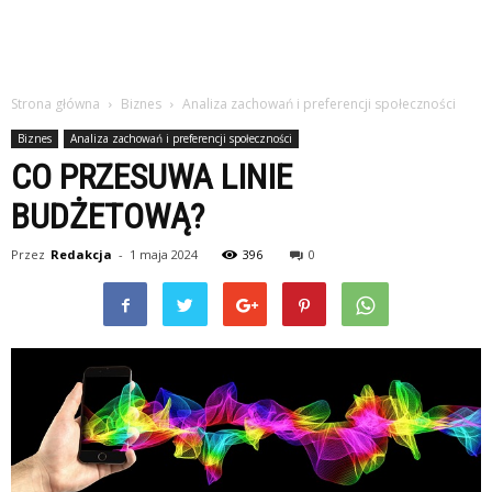
Strona główna
Biznes
Analiza zachowań i preferencji społeczności
Biznes
Analiza zachowań i preferencji społeczności
CO PRZESUWA LINIE
BUDŻETOWĄ?
Przez
Redakcja
-
1 maja 2024
396
0