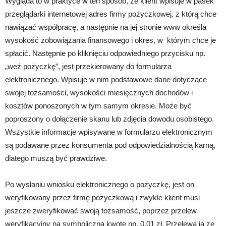
Wygląda to w praktyce w ten sposób, że klient wpisuje w pasek
przeglądarki internetowej adres firmy pożyczkowej, z którą chce
nawiązać współpracę, a następnie na jej stronie www określa
wysokość zobowiązania finansowego i okres, w którym chce je
spłacić. Następnie po kliknięciu odpowiedniego przycisku np.
„weź pożyczkę”, jest przekierowany do formularza
elektronicznego. Wpisuje w nim podstawowe dane dotyczące
swojej tożsamości, wysokości miesięcznych dochodów i
kosztów ponoszonych w tym samym okresie. Może być
poproszony o dołączenie skanu lub zdjęcia dowodu osobistego.
Wszystkie informacje wpisywane w formularzu elektronicznym
są podawane przez konsumenta pod odpowiedzialnością karną,
dlatego muszą być prawdziwe.
Po wysłaniu wniosku elektronicznego o pożyczkę, jest on
weryfikowany przez firmę pożyczkową i zwykle klient musi
jeszcze zweryfikować swoją tożsamość, poprzez przelew
weryfikacyjny na symboliczną kwotę np. 0,01 zł. Przelewa ją ze