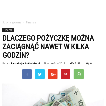
Strona główna
Finanse
Finanse
DLACZEGO POŻYCZKĘ MOŻNA
ZACIĄGNĄĆ NAWET W KILKA
GODZIN?
Przez
Redakcja Activisio.pl
-
28 września 2017
3188
0