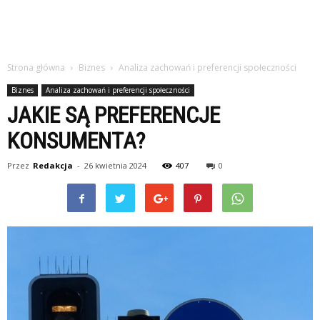
Strona główna
Biznes
Analiza zachowań i preferencji społeczności
Biznes
Analiza zachowań i preferencji społeczności
JAKIE SĄ PREFERENCJE
KONSUMENTA?
Przez
Redakcja
-
26 kwietnia 2024
407
0