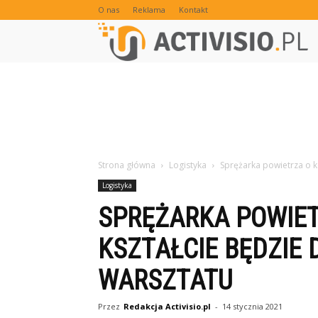
O nas
Reklama
Kontakt
Strona główna
Logistyka
Sprężarka powietrza o 
Logistyka
SPRĘŻARKA POWIE
KSZTAŁCIE BĘDZIE
WARSZTATU
Przez
Redakcja Activisio.pl
-
14 stycznia 2021