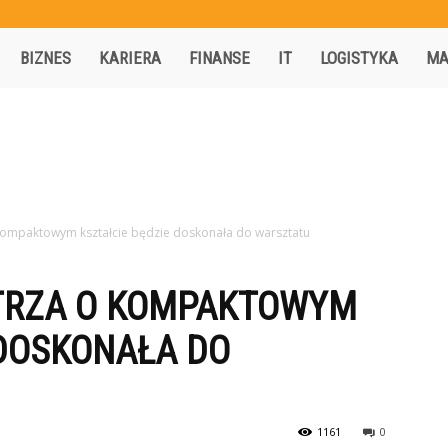
Activisio.pl
BIZNES
KARIERA
FINANSE
IT
LOGISTYKA
MA
kompaktowym kształcie będzie doskonała do warsztatu
TRZA O KOMPAKTOWYM
 DOSKONAŁA DO
1161
0