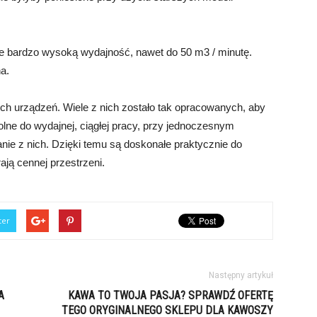
że bardzo wysoką wydajność, nawet do 50 m
3
/ minutę.
a.
ch urządzeń. Wiele z nich zostało tak opracowanych, aby
olne do wydajnej, ciągłej pracy, przy jednoczesnym
ie z nich. Dzięki temu są doskonałe praktycznie do
ają cennej przestrzeni.
ter
Następny artykuł
A
KAWA TO TWOJA PASJA? SPRAWDŹ OFERTĘ
TEGO ORYGINALNEGO SKLEPU DLA KAWOSZY