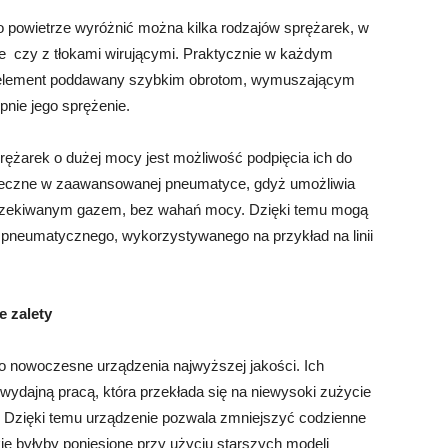
powietrze wyróżnić można kilka rodzajów sprężarek, w
e czy z tłokami wirującymi. Praktycznie w każdym
zyli element poddawany szybkim obrotom, wymuszającym
pnie jego sprężenie.
żarek o dużej mocy jest możliwość podpięcia ich do
żyteczne w zaawansowanej pneumatyce, gdyż umożliwia
 oczekiwanym gazem, bez wahań mocy. Dzięki temu mogą
pneumatycznego, wykorzystywanego na przykład na linii
e zalety
o nowoczesne urządzenia najwyższej jakości. Ich
 wydajną pracą, która przekłada się na niewysoki zużycie
ie. Dzięki temu urządzenie pozwala zmniejszyć codzienne
ie byłyby poniesione przy użyciu starszych modeli