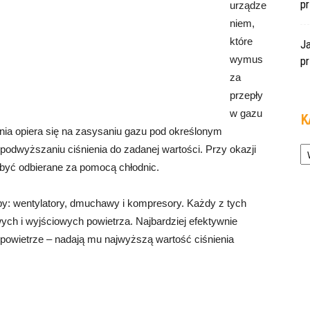
pr
urządze
niem,
które
J
wymus
pr
za
przepły
w gazu
K
ania opiera się na zasysaniu gazu pod określonym
Ka
i podwyższaniu ciśnienia do zadanej wartości. Przy okazji
 być odbierane za pomocą chłodnic.
ypy: wentylatory, dmuchawy i kompresory. Każdy z tych
ych i wyjściowych powietrza. Najbardziej efektywnie
ą powietrze – nadają mu najwyższą wartość ciśnienia