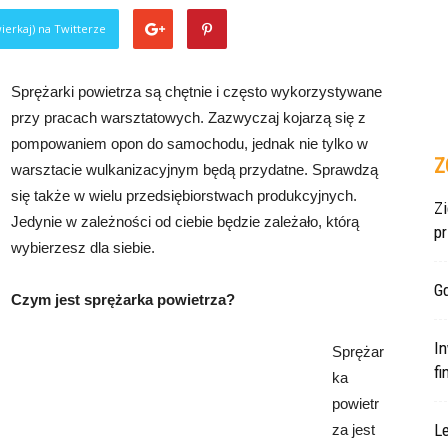
ierkaj) na Twitterze
Sprężarki powietrza są chętnie i często wykorzystywane
przy pracach warsztatowych. Zazwyczaj kojarzą się z
pompowaniem opon do samochodu, jednak nie tylko w
Z
warsztacie wulkanizacyjnym będą przydatne. Sprawdzą
się także w wielu przedsiębiorstwach produkcyjnych.
Z
Jedynie w zależności od ciebie będzie zależało, którą
p
wybierzesz dla siebie.
Gd
Czym jest sprężarka powietrza?
In
Sprężar
f
ka
powietr
L
za jest