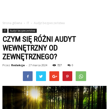
Strona główna
IT
Audyt bezpieczeństwa
IT
Audyt bezpieczeństwa
CZYM SIĘ RÓŻNI AUDYT
WEWNĘTRZNY OD
ZEWNĘTRZNEGO?
Przez
Redakcja
-
27 marca 2024
727
0