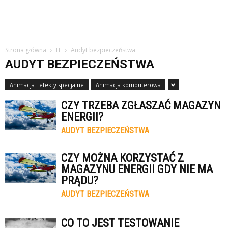
Strona główna
IT
Audyt bezpieczeństwa
AUDYT BEZPIECZEŃSTWA
Animacja i efekty specjalne
Animacja komputerowa
CZY TRZEBA ZGŁASZAĆ MAGAZYN
ENERGII?
AUDYT BEZPIECZEŃSTWA
CZY MOŻNA KORZYSTAĆ Z
MAGAZYNU ENERGII GDY NIE MA
PRĄDU?
AUDYT BEZPIECZEŃSTWA
CO TO JEST TESTOWANIE