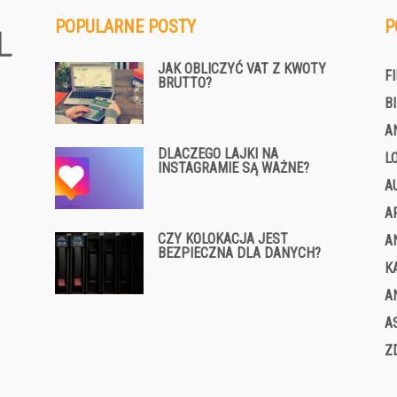
POPULARNE POSTY
P
JAK OBLICZYĆ VAT Z KWOTY
F
BRUTTO?
B
A
DLACZEGO LAJKI NA
L
INSTAGRAMIE SĄ WAŻNE?
A
A
CZY KOLOKACJA JEST
A
BEZPIECZNA DLA DANYCH?
K
A
A
Z