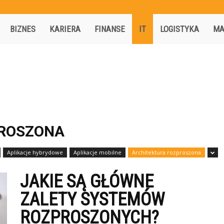
Activisio.pl
BIZNES
KARIERA
FINANSE
IT
LOGISTYKA
MA
PROSZONA
Aplikacje hybrydowe
Aplikacje mobilne
Architektura rozproszona
JAKIE SĄ GŁÓWNE
ZALETY SYSTEMÓW
ROZPROSZONYCH?