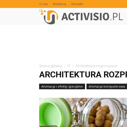
O nas
Reklama
Kontakt
Strona główna
IT
Architektura rozproszona
ARCHITEKTURA ROZ
Animacja i efekty specjalne
Animacja komputerowa