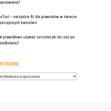
inansowania?
exTool – narzędzie AI dla prawników w świecie
zeciążonych kancelarii
ak prawidłowo używać szczoteczki do rzęs po
zedłużaniu?
ATEGORIE
tegorie