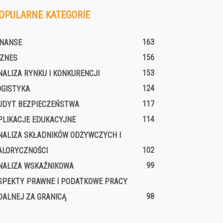
OPULARNE KATEGORIE
163
INANSE
156
IZNES
153
NALIZA RYNKU I KONKURENCJI
124
OGISTYKA
117
UDYT BEZPIECZEŃSTWA
114
PLIKACJE EDUKACYJNE
NALIZA SKŁADNIKÓW ODŻYWCZYCH I
102
ALORYCZNOŚCI
99
NALIZA WSKAŹNIKOWA
SPEKTY PRAWNE I PODATKOWE PRACY
98
DALNEJ ZA GRANICĄ