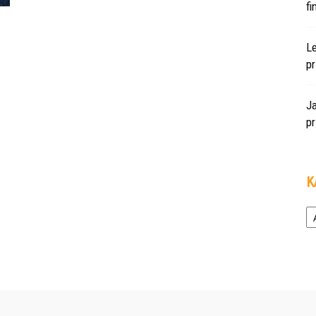
f
L
pr
J
pr
K
Ka