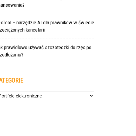
inansowania?
exTool – narzędzie AI dla prawników w świecie
zeciążonych kancelarii
ak prawidłowo używać szczoteczki do rzęs po
zedłużaniu?
ATEGORIE
tegorie