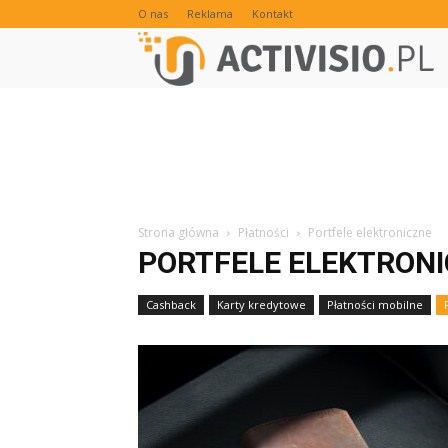
O nas
Reklama
Kontakt
Strona główna
Płatności
Portfele elektroniczne
PORTFELE ELEKTRON
Cashback
Karty kredytowe
Płatności mobilne