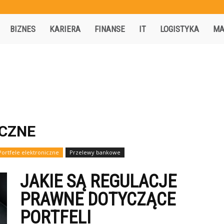
Activisio.pl
BIZNES
KARIERA
FINANSE
IT
LOGISTYKA
MA
ICZNE
Portfele elektroniczne
Przelewy bankowe
JAKIE SĄ REGULACJE
PRAWNE DOTYCZĄCE
PORTFELI