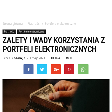
Strona główna
Płatności
Portfele elektroniczne
Płatności
Portfele elektroniczne
ZALETY I WADY KORZYSTANIA Z
PORTFELI ELEKTRONICZNYCH
Przez
Redakcja
-
1 maja 2023
894
0