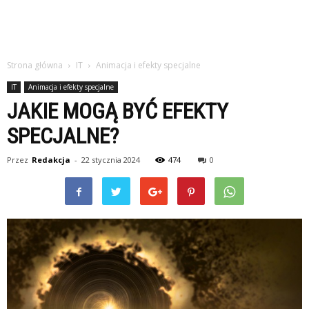
Strona główna
IT
Animacja i efekty specjalne
IT
Animacja i efekty specjalne
JAKIE MOGĄ BYĆ EFEKTY
SPECJALNE?
Przez
Redakcja
-
22 stycznia 2024
474
0