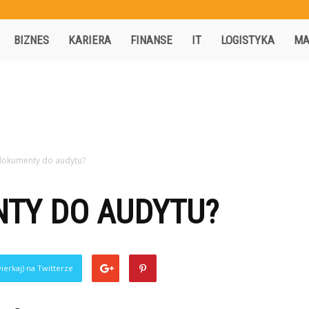
Activisio.pl
BIZNES
KARIERA
FINANSE
IT
LOGISTYKA
MA
 dokumenty do audytu?
NTY DO AUDYTU?
ierkaj) na Twitterze