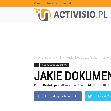
O nas
Reklama
Kontakt
Strona główna
IT
Audyt bezpieczeństwa
Jakie
IT
Audyt bezpieczeństwa
JAKIE DOKUME
Przez
Redakcja
-
28 kwietnia 2024
286
0
Podziel się na Facebooku
Tweet (Ćw