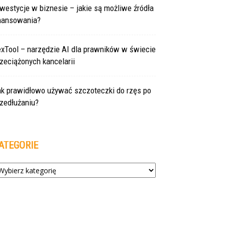
westycje w biznesie – jakie są możliwe źródła
inansowania?
exTool – narzędzie AI dla prawników w świecie
zeciążonych kancelarii
ak prawidłowo używać szczoteczki do rzęs po
zedłużaniu?
ATEGORIE
tegorie