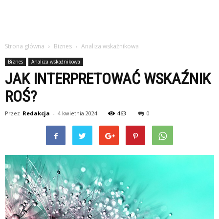
Strona główna
Biznes
Analiza wskaźnikowa
Biznes
Analiza wskaźnikowa
JAK INTERPRETOWAĆ WSKAŹNIK
ROŚ?
Przez
Redakcja
-
4 kwietnia 2024
463
0