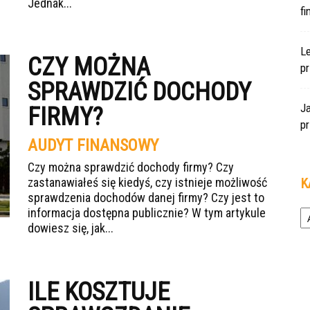
Jednak...
f
L
CZY MOŻNA
pr
SPRAWDZIĆ DOCHODY
J
FIRMY?
pr
AUDYT FINANSOWY
Czy można sprawdzić dochody firmy? Czy
zastanawiałeś się kiedyś, czy istnieje możliwość
K
sprawdzenia dochodów danej firmy? Czy jest to
Ka
informacja dostępna publicznie? W tym artykule
dowiesz się, jak...
ILE KOSZTUJE