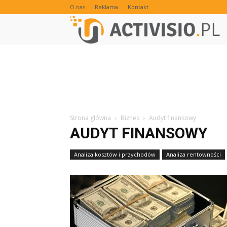
O nas
Reklama
Kontakt
Strona główna
Biznes
Audyt finansowy
AUDYT FINANSOWY
Analiza kosztów i przychodów
Analiza rentowności