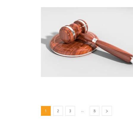
...
1
2
3
8