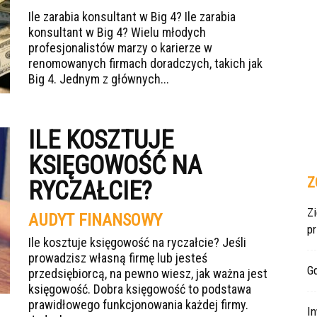
Ile zarabia konsultant w Big 4? Ile zarabia
konsultant w Big 4? Wielu młodych
profesjonalistów marzy o karierze w
renomowanych firmach doradczych, takich jak
Big 4. Jednym z głównych...
ILE KOSZTUJE
KSIĘGOWOŚĆ NA
Z
RYCZAŁCIE?
Z
AUDYT FINANSOWY
p
Ile kosztuje księgowość na ryczałcie? Jeśli
prowadzisz własną firmę lub jesteś
Gd
przedsiębiorcą, na pewno wiesz, jak ważna jest
księgowość. Dobra księgowość to podstawa
prawidłowego funkcjonowania każdej firmy.
In