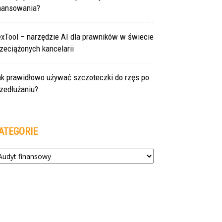
inansowania?
exTool – narzędzie AI dla prawników w świecie
zeciążonych kancelarii
ak prawidłowo używać szczoteczki do rzęs po
zedłużaniu?
ATEGORIE
tegorie