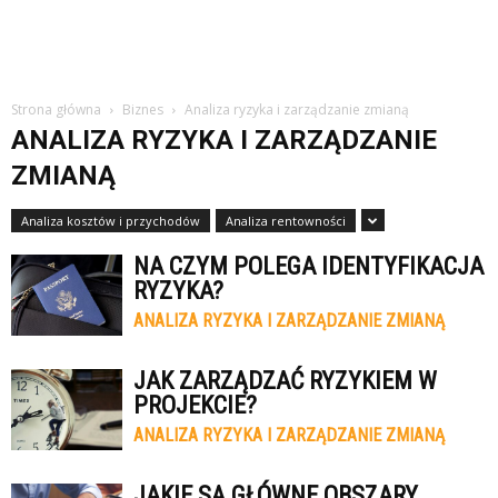
Strona główna
Biznes
Analiza ryzyka i zarządzanie zmianą
ANALIZA RYZYKA I ZARZĄDZANIE
ZMIANĄ
Analiza kosztów i przychodów
Analiza rentowności
NA CZYM POLEGA IDENTYFIKACJA
RYZYKA?
ANALIZA RYZYKA I ZARZĄDZANIE ZMIANĄ
JAK ZARZĄDZAĆ RYZYKIEM W
PROJEKCIE?
ANALIZA RYZYKA I ZARZĄDZANIE ZMIANĄ
JAKIE SĄ GŁÓWNE OBSZARY