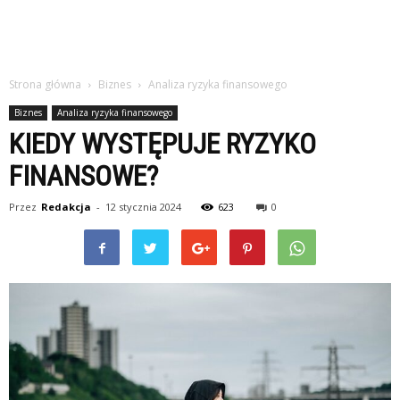
Strona główna
Biznes
Analiza ryzyka finansowego
Biznes
Analiza ryzyka finansowego
KIEDY WYSTĘPUJE RYZYKO
FINANSOWE?
Przez
Redakcja
-
12 stycznia 2024
623
0