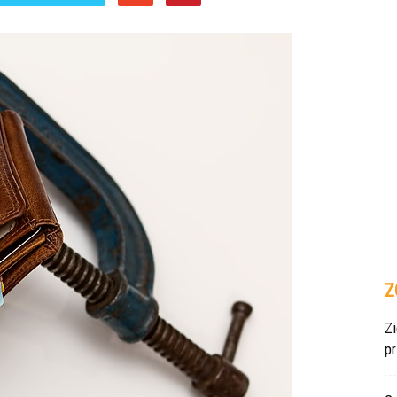
Z
Z
p