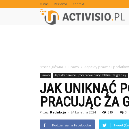
O nas
Reklama
Kontakt
Strona główna
Prawo
Aspekty prawne i podatkow
Prawo
Aspekty prawne i podatkowe pracy zdalnej za granicą
JAK UNIKNĄĆ 
PRACUJĄC ZA 
Przez
Redakcja
-
24 kwietnia 2024
310
0
Podziel się na Facebooku
Tweet (Ćw