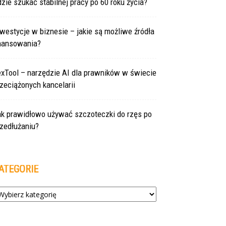
zie szukać stabilnej pracy po 60 roku życia?
westycje w biznesie – jakie są możliwe źródła
inansowania?
exTool – narzędzie AI dla prawników w świecie
zeciążonych kancelarii
ak prawidłowo używać szczoteczki do rzęs po
zedłużaniu?
ATEGORIE
tegorie