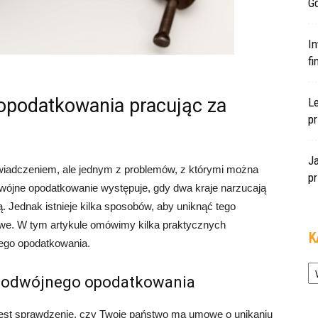
Gd
In
f
opodatkowania pracując za
L
pr
J
iadczeniem, ale jednym z problemów, z którymi można
pr
dwójne opodatkowanie występuje, gdy dwa kraje narzucają
. Jednak istnieje kilka sposobów, aby uniknąć tego
owe. W tym artykule omówimy kilka praktycznych
K
ego opodatkowania.
Ka
 podwójnego opodatkowania
jest sprawdzenie, czy Twoje państwo ma umowę o unikaniu