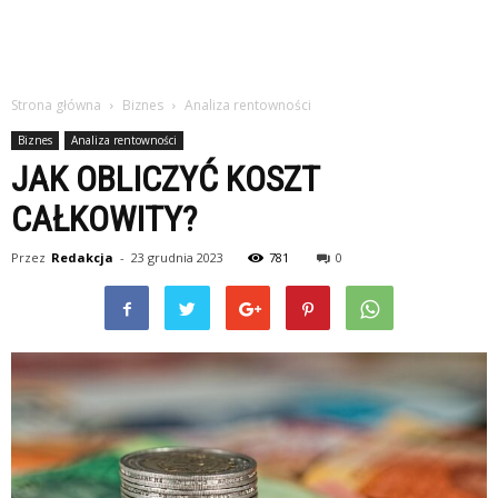
Strona główna
Biznes
Analiza rentowności
Biznes
Analiza rentowności
JAK OBLICZYĆ KOSZT
CAŁKOWITY?
Przez
Redakcja
-
23 grudnia 2023
781
0