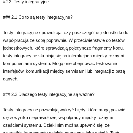
## 2. Testy integracyjne
### 2.1 Co to są testy integracyjne?
Testy integracyjne sprawdzają, czy poszczególne jednostki kodu
współpracują ze sobą poprawnie. W przeciwieństwie do testów
jednostkowych, które sprawdzają pojedyncze fragmenty kodu,
testy integracyjne skupiają się na interakcjach między różnymi
komponentami systemu. Mogą one obejmować testowanie
interfejsów, komunikacji między serwisami lub integracji z bazą
danych.
### 2.2 Dlaczego testy integracyjne są ważne?
Testy integracyjne pozwalają wykryć błędy, które mogą pojawić
się w wyniku nieprawidłowej współpracy między różnymi
częściami systemu. Dzięki nim można upewnić się, że
wszystkie komponenty działają poprawnie jako całość. Testy