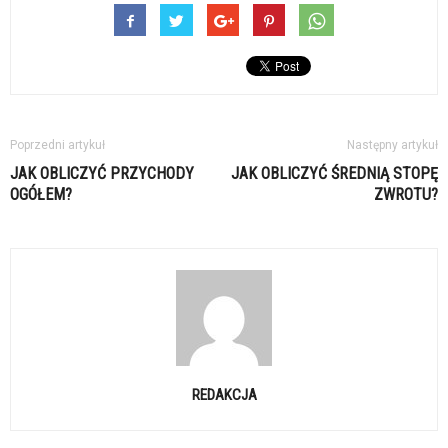
Poprzedni artykuł
Następny artykuł
JAK OBLICZYĆ PRZYCHODY
JAK OBLICZYĆ ŚREDNIĄ STOPĘ
OGÓŁEM?
ZWROTU?
REDAKCJA