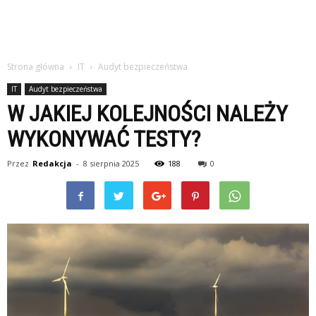
Strona główna
IT
Audyt bezpieczeństwa
IT
Audyt bezpieczeństwa
W JAKIEJ KOLEJNOŚCI NALEŻY
WYKONYWAĆ TESTY?
Przez
Redakcja
-
8 sierpnia 2025
188
0