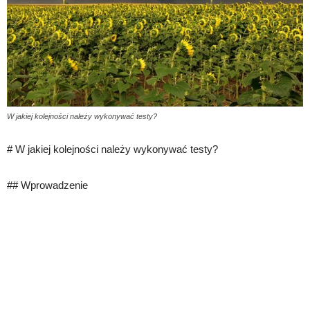
W jakiej kolejności należy wykonywać testy?
# W jakiej kolejności należy wykonywać testy?
## Wprowadzenie