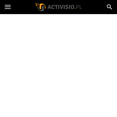
Activisio.pl