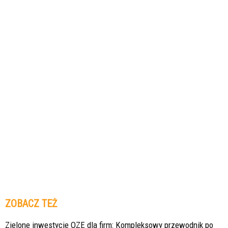
ZOBACZ TEŻ
Zielone inwestycje OZE dla firm: Kompleksowy przewodnik po