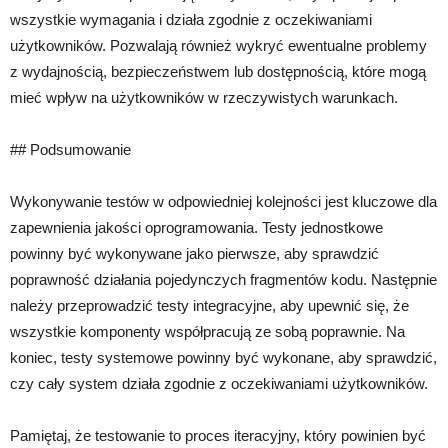
wszystkie wymagania i działa zgodnie z oczekiwaniami
użytkowników. Pozwalają również wykryć ewentualne problemy
z wydajnością, bezpieczeństwem lub dostępnością, które mogą
mieć wpływ na użytkowników w rzeczywistych warunkach.
## Podsumowanie
Wykonywanie testów w odpowiedniej kolejności jest kluczowe dla
zapewnienia jakości oprogramowania. Testy jednostkowe
powinny być wykonywane jako pierwsze, aby sprawdzić
poprawność działania pojedynczych fragmentów kodu. Następnie
należy przeprowadzić testy integracyjne, aby upewnić się, że
wszystkie komponenty współpracują ze sobą poprawnie. Na
koniec, testy systemowe powinny być wykonane, aby sprawdzić,
czy cały system działa zgodnie z oczekiwaniami użytkowników.
Pamiętaj, że testowanie to proces iteracyjny, który powinien być