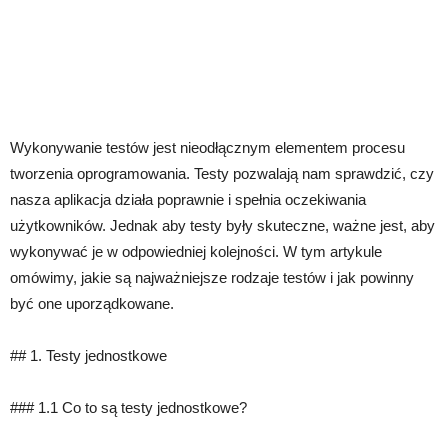
Wykonywanie testów jest nieodłącznym elementem procesu
tworzenia oprogramowania. Testy pozwalają nam sprawdzić, czy
nasza aplikacja działa poprawnie i spełnia oczekiwania
użytkowników. Jednak aby testy były skuteczne, ważne jest, aby
wykonywać je w odpowiedniej kolejności. W tym artykule
omówimy, jakie są najważniejsze rodzaje testów i jak powinny
być one uporządkowane.
## 1. Testy jednostkowe
### 1.1 Co to są testy jednostkowe?