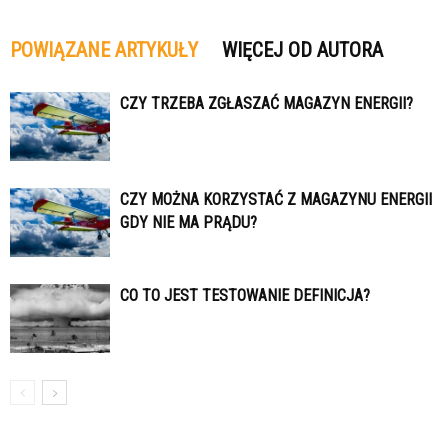
POWIĄZANE ARTYKUŁY
WIĘCEJ OD AUTORA
CZY TRZEBA ZGŁASZAĆ MAGAZYN ENERGII?
CZY MOŻNA KORZYSTAĆ Z MAGAZYNU ENERGII
GDY NIE MA PRĄDU?
CO TO JEST TESTOWANIE DEFINICJA?