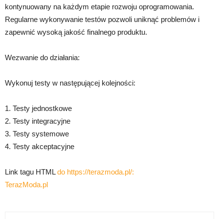
kontynuowany na każdym etapie rozwoju oprogramowania.
Regularne wykonywanie testów pozwoli uniknąć problemów i
zapewnić wysoką jakość finalnego produktu.
Wezwanie do działania:
Wykonuj testy w następującej kolejności:
1. Testy jednostkowe
2. Testy integracyjne
3. Testy systemowe
4. Testy akceptacyjne
Link tagu HTML
do https://terazmoda.pl/:
TerazModa.pl