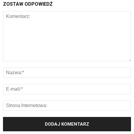
ZOSTAW ODPOWIEDŹ