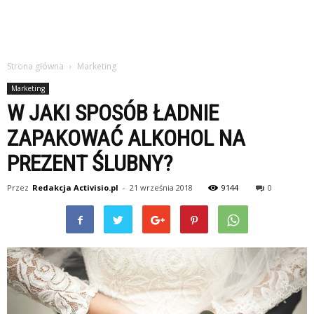
Strona główna
Marketing
Marketing
W JAKI SPOSÓB ŁADNIE
ZAPAKOWAĆ ALKOHOL NA
PREZENT ŚLUBNY?
Przez
Redakcja Activisio.pl
-
21 września 2018
9144
0