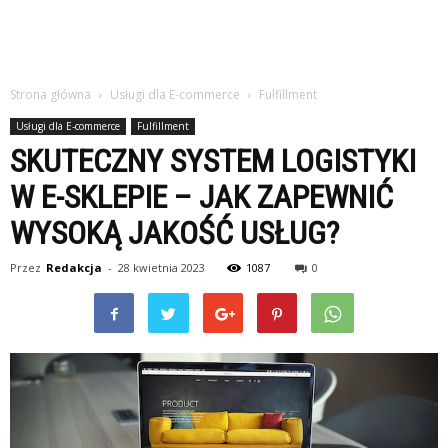
Strona główna
Usługi dla E-commerce
Fulfillment
Usługi dla E-commerce
Fulfillment
SKUTECZNY SYSTEM LOGISTYKI
W E-SKLEPIE – JAK ZAPEWNIĆ
WYSOKĄ JAKOŚĆ USŁUG?
Przez
Redakcja
-
28 kwietnia 2023
1087
0