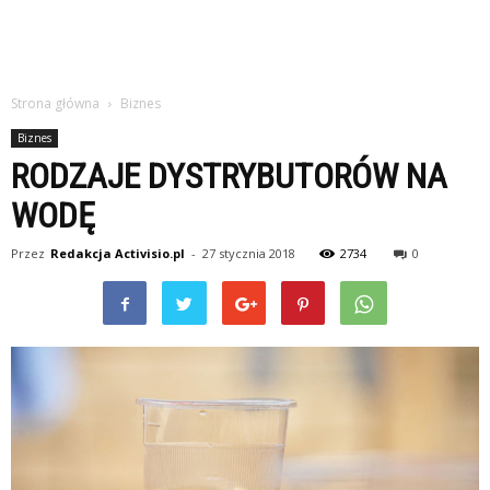
Strona główna
Biznes
Biznes
RODZAJE DYSTRYBUTORÓW NA
WODĘ
Przez
Redakcja Activisio.pl
-
27 stycznia 2018
2734
0