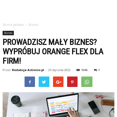
Strona główna
Biznes
Biznes
PROWADZISZ MAŁY BIZNES?
WYPRÓBUJ ORANGE FLEX DLA
FIRM!
Przez
Redakcja Activisio.pl
-
25 stycznia 2022
1046
0