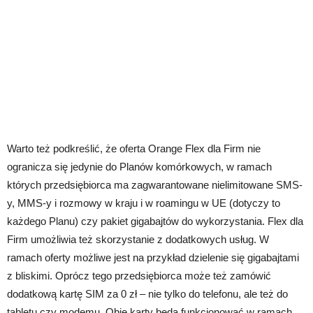
Warto też podkreślić, że oferta Orange Flex dla Firm nie
ogranicza się jedynie do Planów komórkowych, w ramach
których przedsiębiorca ma zagwarantowane nielimitowane SMS-
y, MMS-y i rozmowy w kraju i w roamingu w UE (dotyczy to
każdego Planu) czy pakiet gigabajtów do wykorzystania. Flex dla
Firm umożliwia też skorzystanie z dodatkowych usług. W
ramach oferty możliwe jest na przykład dzielenie się gigabajtami
z bliskimi. Oprócz tego przedsiębiorca może też zamówić
dodatkową kartę SIM za 0 zł – nie tylko do telefonu, ale też do
tabletu czy modemu. Obie karty będą funkcjonować w ramach