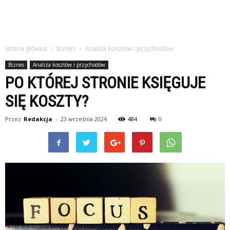
Strona główna
Biznes
Analiza kosztów i przychodów
Biznes
Analiza kosztów i przychodów
PO KTÓREJ STRONIE KSIĘGUJE
SIĘ KOSZTY?
Przez
Redakcja
-
23 września 2024
484
0