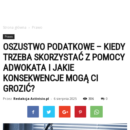
Strona główna
Prawo
Prawo
OSZUSTWO PODATKOWE – KIEDY
TRZEBA SKORZYSTAĆ Z POMOCY
ADWOKATA I JAKIE
KONSEKWENCJE MOGĄ CI
GROZIĆ?
Przez
Redakcja Activisio.pl
-
6 sierpnia 2025
306
0