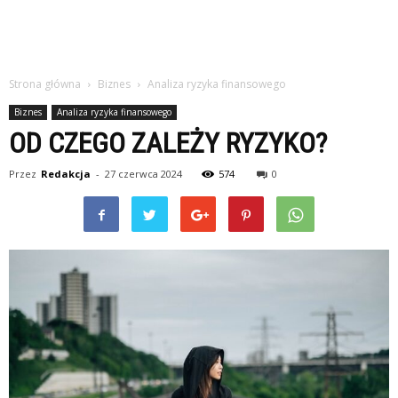
Strona główna
Biznes
Analiza ryzyka finansowego
Biznes
Analiza ryzyka finansowego
OD CZEGO ZALEŻY RYZYKO?
Przez
Redakcja
-
27 czerwca 2024
574
0