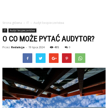
Strona główna
IT
Audyt bezpieczeństwa
IT
Audyt bezpieczeństwa
O CO MOŻE PYTAĆ AUDYTOR?
Przez
Redakcja
-
19 lipca 2024
495
0