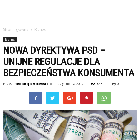
Strona główna
Biznes
Biznes
NOWA DYREKTYWA PSD –
UNIJNE REGULACJE DLA
BEZPIECZEŃSTWA KONSUMENTA
Przez
Redakcja Activisio.pl
-
27 grudnia 2017
3251
0