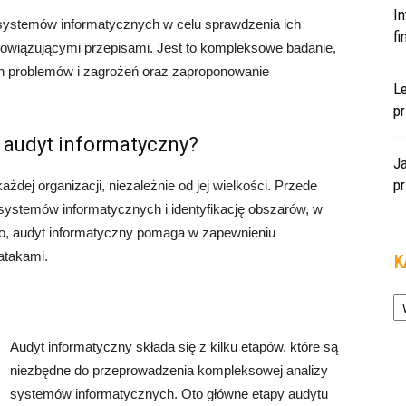
In
y systemów informatycznych w celu sprawdzenia ich
f
bowiązującymi przepisami. Jest to kompleksowe badanie,
ch problemów i zagrożeń oraz zaproponowanie
L
pr
 audyt informatyczny?
J
pr
żdej organizacji, niezależnie od jej wielkości. Przede
ystemów informatycznych i identyfikację obszarów, w
o, audyt informatyczny pomaga w zapewnieniu
atakami.
K
Ka
Audyt informatyczny składa się z kilku etapów, które są
niezbędne do przeprowadzenia kompleksowej analizy
systemów informatycznych. Oto główne etapy audytu