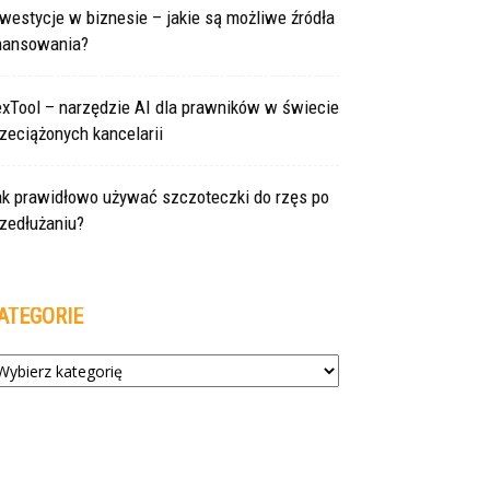
westycje w biznesie – jakie są możliwe źródła
inansowania?
exTool – narzędzie AI dla prawników w świecie
zeciążonych kancelarii
ak prawidłowo używać szczoteczki do rzęs po
zedłużaniu?
ATEGORIE
tegorie