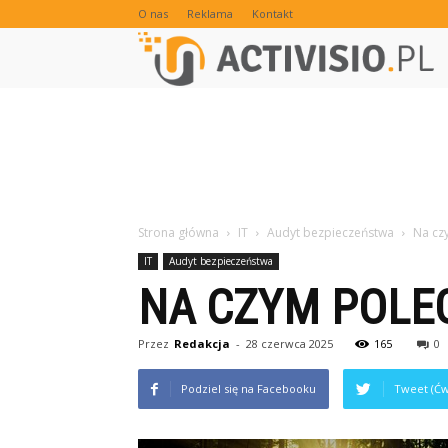
O nas
Reklama
Kontakt
Strona główna
IT
Audyt bezpieczeństwa
Na cz
IT
Audyt bezpieczeństwa
NA CZYM POLE
Przez
Redakcja
-
28 czerwca 2025
165
0
Podziel się na Facebooku
Tweet (Ćw