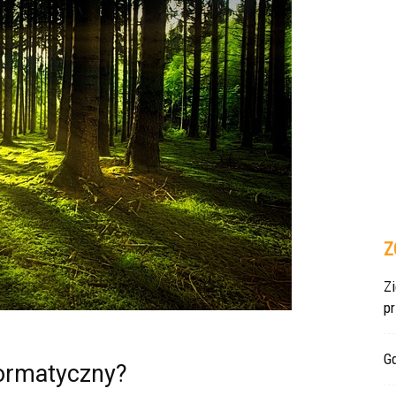
Z
Z
p
Gd
formatyczny?