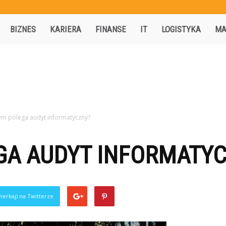
Activisio.pl
BIZNES
KARIERA
FINANSE
IT
LOGISTYKA
MA
ym polega audyt informatyczny?
GA AUDYT INFORMATY
ierkaj) na Twitterze