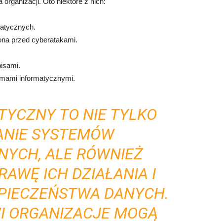
 organizacji. Oto niektóre z nich:
atycznych.
ona przed cyberatakami.
isami.
emami informatycznymi.
TYCZNY TO NIE TYLKO
NIE SYSTEMÓW
NYCH, ALE RÓWNIEŻ
AWĘ ICH DZIAŁANIA I
ZPIECZEŃSTWA DANYCH.
WI ORGANIZACJE MOGĄ