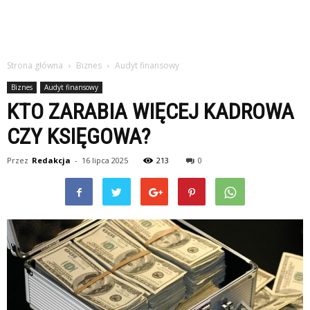
Strona główna
Biznes
Audyt finansowy
Biznes
Audyt finansowy
KTO ZARABIA WIĘCEJ KADROWA
CZY KSIĘGOWA?
Przez
Redakcja
-
16 lipca 2025
213
0