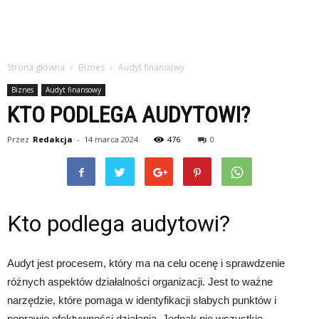
Strona główna
Biznes
Audyt finansowy
Biznes
Audyt finansowy
KTO PODLEGA AUDYTOWI?
Przez
Redakcja
-
14 marca 2024
476
0
Kto podlega audytowi?
Audyt jest procesem, który ma na celu ocenę i sprawdzenie
różnych aspektów działalności organizacji. Jest to ważne
narzędzie, które pomaga w identyfikacji słabych punktów i
poprawie efektywności działania. Jednak nie wszystkie