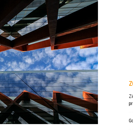
Z
Z
p
Gd