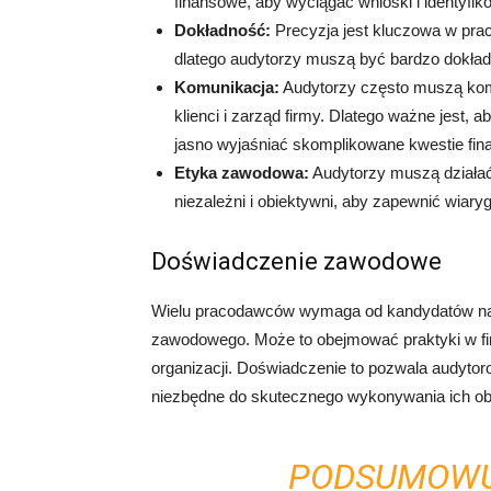
finansowe, aby wyciągać wnioski i identyfi
Dokładność:
Precyzja jest kluczowa w pra
dlatego audytorzy muszą być bardzo dokładni
Komunikacja:
Audytorzy często muszą komu
klienci i zarząd firmy. Dlatego ważne jest, 
jasno wyjaśniać skomplikowane kwestie fin
Etyka zawodowa:
Audytorzy muszą działać
niezależni i obiektywni, aby zapewnić wiar
Doświadczenie zawodowe
Wielu pracodawców wymaga od kandydatów na 
zawodowego. Może to obejmować praktyki w fi
organizacji. Doświadczenie to pozwala audytor
niezbędne do skutecznego wykonywania ich o
PODSUMOWU