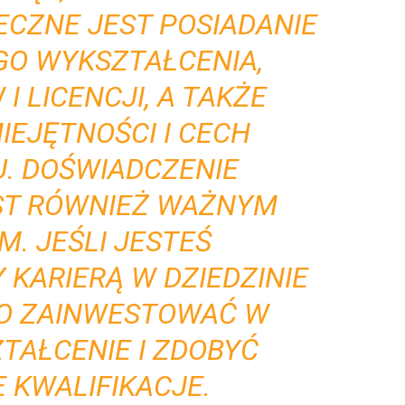
ECZNE JEST POSIADANIE
GO WYKSZTAŁCENIA,
I LICENCJI, A TAKŻE
EJĘTNOŚCI I CECH
. DOŚWIADCZENIE
T RÓWNIEŻ WAŻNYM
M. JEŚLI JESTEŚ
KARIERĄ W DZIEDZINIE
TO ZAINWESTOWAĆ W
TAŁCENIE I ZDOBYĆ
 KWALIFIKACJE.