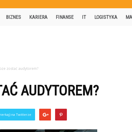
Activisio.pl
BIZNES
KARIERA
FINANSE
IT
LOGISTYKA
MA
oże zostać audytorem?
TAĆ AUDYTOREM?
ierkaj) na Twitterze