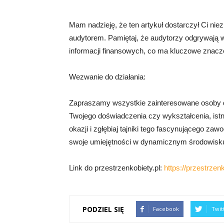
Mam nadzieję, że ten artykuł dostarczył Ci nie
audytorem. Pamiętaj, że audytorzy odgrywają w
informacji finansowych, co ma kluczowe znacze
Wezwanie do działania:
Zapraszamy wszystkie zainteresowane osoby do
Twojego doświadczenia czy wykształcenia, istn
okazji i zgłębiaj tajniki tego fascynującego za
swoje umiejętności w dynamicznym środowis
Link do przestrzenkobiety.pl:
https://przestrzenk
PODZIEL SIĘ
Facebook
Twit