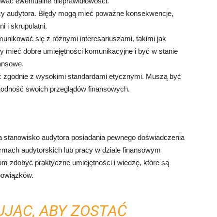
kować ewentualne nieprawidłowości.
cy audytora. Błędy mogą mieć poważne konsekwencje,
 i skrupulatni.
nikować się z różnymi interesariuszami, takimi jak
aby mieć dobre umiejętności komunikacyjne i być w stanie
ansowe.
 zgodnie z wysokimi standardami etycznymi. Muszą być
ygodność swoich przeglądów finansowych.
stanowisko audytora posiadania pewnego doświadczenia
rmach audytorskich lub pracy w dziale finansowym
om zdobyć praktyczne umiejętności i wiedzę, które są
bowiązków.
JĄC, ABY ZOSTAĆ