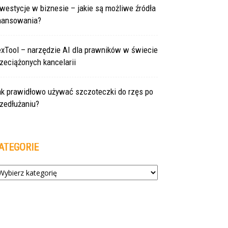
westycje w biznesie – jakie są możliwe źródła
inansowania?
exTool – narzędzie AI dla prawników w świecie
zeciążonych kancelarii
ak prawidłowo używać szczoteczki do rzęs po
zedłużaniu?
ATEGORIE
tegorie