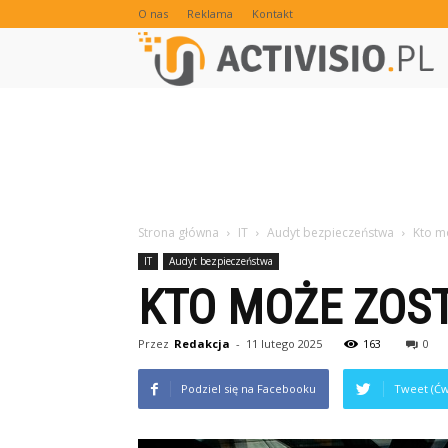
O nas
Reklama
Kontakt
Strona główna
IT
Audyt bezpieczeństwa
Kto m
IT
Audyt bezpieczeństwa
KTO MOŻE ZOS
Przez
Redakcja
-
11 lutego 2025
163
0
Podziel się na Facebooku
Tweet (Ćw