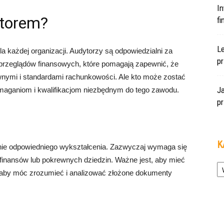
In
ytorem?
f
L
a każdej organizacji. Audytorzy są odpowiedzialni za
pr
przeglądów finansowych, które pomagają zapewnić, że
awnymi i standardami rachunkowości. Ale kto może zostać
J
maganiom i kwalifikacjom niezbędnym do tego zawodu.
pr
K
anie odpowiedniego wykształcenia. Zazwyczaj wymaga się
finansów lub pokrewnych dziedzin. Ważne jest, aby mieć
Ka
 aby móc zrozumieć i analizować złożone dokumenty