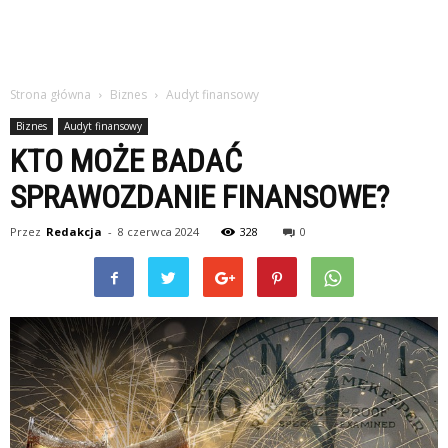
Strona główna
Biznes
Audyt finansowy
Biznes
Audyt finansowy
KTO MOŻE BADAĆ
SPRAWOZDANIE FINANSOWE?
Przez
Redakcja
-
8 czerwca 2024
328
0