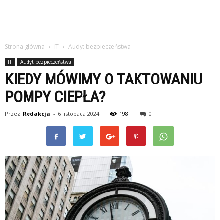
Strona główna
IT
Audyt bezpieczeństwa
IT
Audyt bezpieczeństwa
KIEDY MÓWIMY O TAKTOWANIU
POMPY CIEPŁA?
Przez
Redakcja
-
6 listopada 2024
198
0