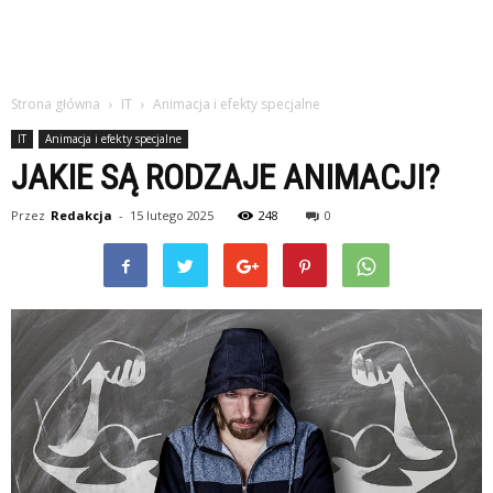
Strona główna
IT
Animacja i efekty specjalne
IT
Animacja i efekty specjalne
JAKIE SĄ RODZAJE ANIMACJI?
Przez
Redakcja
-
15 lutego 2025
248
0