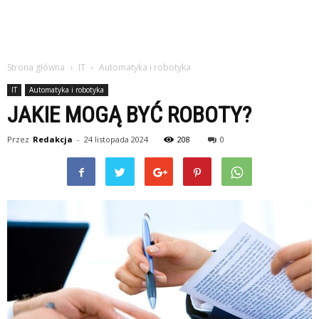
Strona główna
IT
Automatyka i robotyka
IT
Automatyka i robotyka
JAKIE MOGĄ BYĆ ROBOTY?
Przez
Redakcja
-
24 listopada 2024
208
0