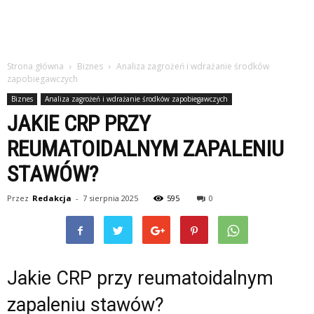
Strona główna
Biznes
Analiza zagrożeń i wdrażanie środków
zapobiegawczych
Biznes
Analiza zagrożeń i wdrażanie środków zapobiegawczych
JAKIE CRP PRZY
REUMATOIDALNYM ZAPALENIU
STAWÓW?
Przez
Redakcja
-
7 sierpnia 2025
595
0
Jakie CRP przy reumatoidalnym
zapaleniu stawów?