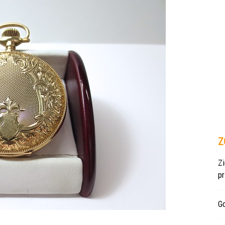
Z
Z
p
Gd