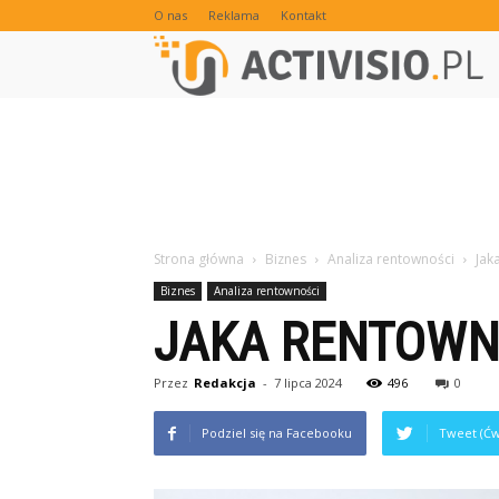
O nas
Reklama
Kontakt
Strona główna
Biznes
Analiza rentowności
Jak
Biznes
Analiza rentowności
JAKA RENTOWN
Przez
Redakcja
-
7 lipca 2024
496
0
Podziel się na Facebooku
Tweet (Ćw