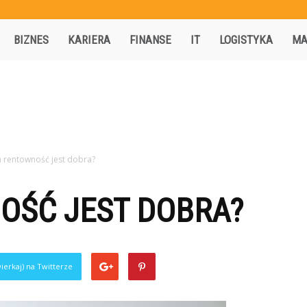
Activisio.pl
BIZNES
KARIERA
FINANSE
IT
LOGISTYKA
MA
a rentowność jest dobra?
OŚĆ JEST DOBRA?
ierkaj) na Twitterze