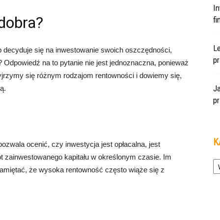
In
dobra?
f
L
b decyduje się na inwestowanie swoich oszczędności,
pr
a? Odpowiedź na to pytanie nie jest jednoznaczna, ponieważ
yjrzymy się różnym rodzajom rentowności i dowiemy się,
J
ą.
pr
K
zwala ocenić, czy inwestycja jest opłacalna, jest
ot zainwestowanego kapitału w określonym czasie. Im
Ka
pamiętać, że wysoka rentowność często wiąże się z