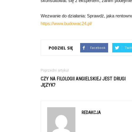
skonsultować się z ekspertem, zanim podejmie
Wezwanie do działania: Sprawdź, jaka rentowność
https://www.budowac24.pl/
PODZIEL SIĘ
Facebook
Twit
Poprzedni artykuł
CZY NA FILOLOGII ANGIELSKIEJ JEST DRUGI
JĘZYK?
REDAKCJA