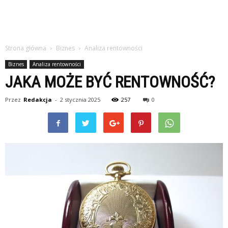
Strona główna
Biznes
Analiza rentowności
Biznes
Analiza rentowności
JAKA MOŻE BYĆ RENTOWNOŚĆ?
Przez
Redakcja
-
2 stycznia 2025
257
0