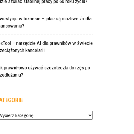
zie szukać stabilnej pracy po 60 roku życia?
westycje w biznesie – jakie są możliwe źródła
inansowania?
exTool – narzędzie AI dla prawników w świecie
zeciążonych kancelarii
ak prawidłowo używać szczoteczki do rzęs po
zedłużaniu?
ATEGORIE
tegorie