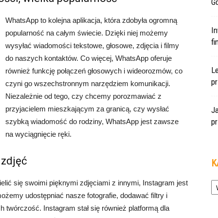
Gd
WhatsApp to kolejna aplikacja, która zdobyła ogromną
In
popularność na całym świecie. Dzięki niej możemy
f
wysyłać wiadomości tekstowe, głosowe, zdjęcia i filmy
do naszych kontaktów. Co więcej, WhatsApp oferuje
L
również funkcję połączeń głosowych i wideorozmów, co
pr
czyni go wszechstronnym narzędziem komunikacji.
Niezależnie od tego, czy chcemy porozmawiać z
przyjacielem mieszkającym za granicą, czy wysłać
J
pr
szybką wiadomość do rodziny, WhatsApp jest zawsze
na wyciągnięcie ręki.
 zdjęć
K
Ka
zielić się swoimi pięknymi zdjęciami z innymi, Instagram jest
 możemy udostępniać nasze fotografie, dodawać filtry i
ch twórczość. Instagram stał się również platformą dla