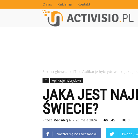
O nas
Reklama
Kontakt
Strona główna
IT
Aplikacje hybrydowe
Jaka je
IT
Aplikacje hybrydowe
JAKA JEST NAJ
ŚWIECIE?
Przez
Redakcja
-
20 maja 2024
545
0
Podziel się na Facebooku
Tweet (Ćw