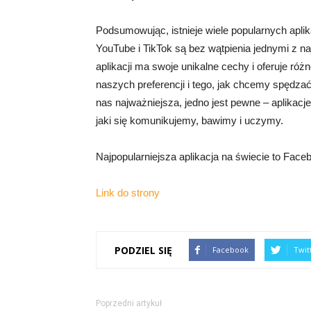
Podsumowując, istnieje wiele popularnych apli
YouTube i TikTok są bez wątpienia jednymi z n
aplikacji ma swoje unikalne cechy i oferuje róż
naszych preferencji i tego, jak chcemy spędzać 
nas najważniejsza, jedno jest pewne – aplikac
jaki się komunikujemy, bawimy i uczymy.
Najpopularniejsza aplikacja na świecie to Face
Link do strony
PODZIEL SIĘ
Facebook
Twit
Poprzedni artykuł