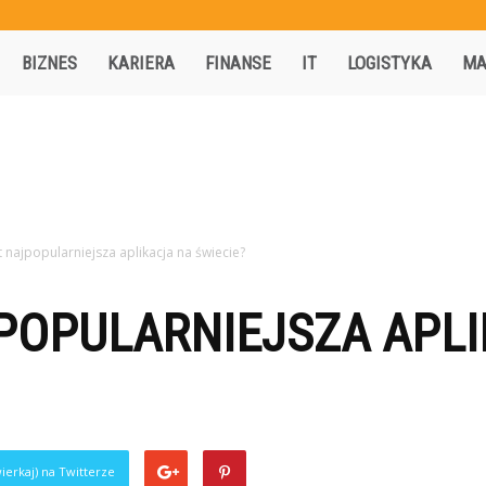
Activisio.pl
BIZNES
KARIERA
FINANSE
IT
LOGISTYKA
MA
st najpopularniejsza aplikacja na świecie?
POPULARNIEJSZA APL
ierkaj) na Twitterze