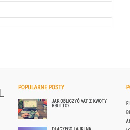
POPULARNE POSTY
P
JAK OBLICZYĆ VAT Z KWOTY
F
BRUTTO?
B
A
DLACZEGO LAJKI NA