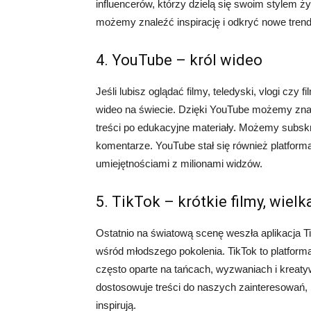
influencerów, którzy dzielą się swoim stylem ż
możemy znaleźć inspirację i odkryć nowe trend
4. YouTube – król wideo
Jeśli lubisz oglądać filmy, teledyski, vlogi czy 
wideo na świecie. Dzięki YouTube możemy znal
treści po edukacyjne materiały. Możemy subskr
komentarze. YouTube stał się również platformą 
umiejętnościami z milionami widzów.
5. TikTok – krótkie filmy, wiel
Ostatnio na światową scenę weszła aplikacja T
wśród młodszego pokolenia. TikTok to platforma
często oparte na tańcach, wyzwaniach i kreaty
dostosowuje treści do naszych zainteresowań,
inspirują.