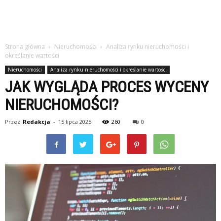
Strona główna
Nieruchomości
Analiza rynku nieruchomości i
określanie wartości
Nieruchomości
Analiza rynku nieruchomości i określanie wartości
JAK WYGLĄDA PROCES WYCENY
NIERUCHOMOŚCI?
Przez
Redakcja
-
15 lipca 2025
260
0