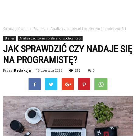
Strona główna
Biznes
Analiza zachowań i preferencji społeczności
Biznes
Analiza zachowań i preferencji społeczności
JAK SPRAWDZIĆ CZY NADAJE SIĘ
NA PROGRAMISTĘ?
Przez
Redakcja
-
15 czerwca 2025
296
0