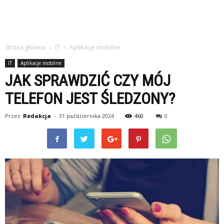
Strona główna
IT
Aplikacje mobilne
IT
Aplikacje mobilne
JAK SPRAWDZIĆ CZY MÓJ
TELEFON JEST ŚLEDZONY?
Przez
Redakcja
-
31 października 2024
460
0