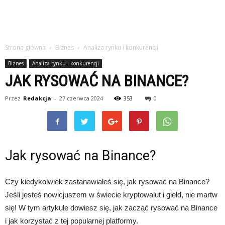
Strona główna
Biznes
Analiza rynku i konkurencji
Biznes
Analiza rynku i konkurencji
JAK RYSOWAĆ NA BINANCE?
Przez
Redakcja
-
27 czerwca 2024
353
0
Jak rysować na Binance?
Czy kiedykolwiek zastanawiałeś się, jak rysować na Binance?
Jeśli jesteś nowicjuszem w świecie kryptowalut i giełd, nie martw
się! W tym artykule dowiesz się, jak zacząć rysować na Binance
i jak korzystać z tej popularnej platformy.