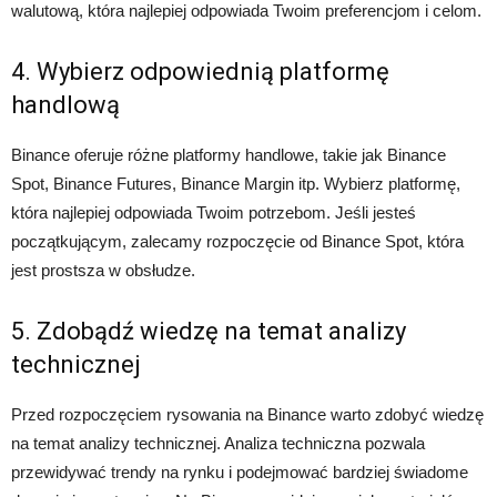
walutową, która najlepiej odpowiada Twoim preferencjom i celom.
4. Wybierz odpowiednią platformę
handlową
Binance oferuje różne platformy handlowe, takie jak Binance
Spot, Binance Futures, Binance Margin itp. Wybierz platformę,
która najlepiej odpowiada Twoim potrzebom. Jeśli jesteś
początkującym, zalecamy rozpoczęcie od Binance Spot, która
jest prostsza w obsłudze.
5. Zdobądź wiedzę na temat analizy
technicznej
Przed rozpoczęciem rysowania na Binance warto zdobyć wiedzę
na temat analizy technicznej. Analiza techniczna pozwala
przewidywać trendy na rynku i podejmować bardziej świadome