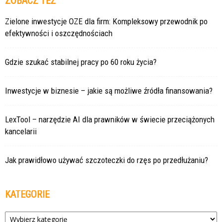
ZOBACZ TEŻ
Zielone inwestycje OZE dla firm: Kompleksowy przewodnik po
efektywności i oszczędnościach
Gdzie szukać stabilnej pracy po 60 roku życia?
Inwestycje w biznesie – jakie są możliwe źródła finansowania?
LexTool – narzędzie AI dla prawników w świecie przeciążonych
kancelarii
Jak prawidłowo używać szczoteczki do rzęs po przedłużaniu?
KATEGORIE
Kategorie