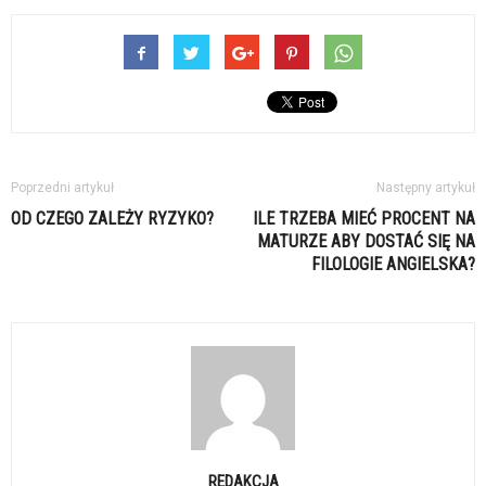
Poprzedni artykuł
Następny artykuł
OD CZEGO ZALEŻY RYZYKO?
ILE TRZEBA MIEĆ PROCENT NA
MATURZE ABY DOSTAĆ SIĘ NA
FILOLOGIE ANGIELSKA?
REDAKCJA