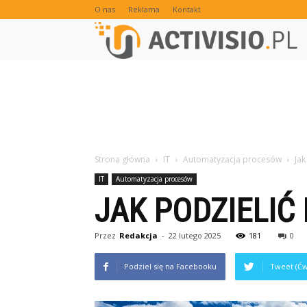
O nas
Reklama
Kontakt
Strona główna
IT
Automatyzacja procesów
Jak
IT
Automatyzacja procesów
JAK PODZIELIĆ
Przez
Redakcja
-
22 lutego 2025
181
0
Podziel się na Facebooku
Tweet (Ćw