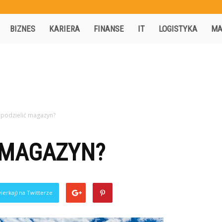
Activisio.pl
BIZNES
KARIERA
FINANSE
IT
LOGISTYKA
MA
 podzielić magazyn?
 MAGAZYN?
ierkaj) na Twitterze