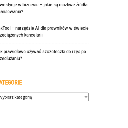
westycje w biznesie – jakie są możliwe źródła
inansowania?
exTool – narzędzie AI dla prawników w świecie
zeciążonych kancelarii
ak prawidłowo używać szczoteczki do rzęs po
zedłużaniu?
ATEGORIE
tegorie