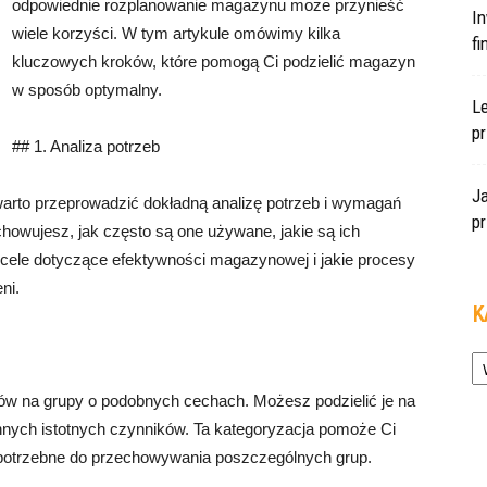
odpowiednie rozplanowanie magazynu może przynieść
In
wiele korzyści. W tym artykule omówimy kilka
f
kluczowych kroków, które pomogą Ci podzielić magazyn
w sposób optymalny.
L
pr
## 1. Analiza potrzeb
J
arto przeprowadzić dokładną analizę potrzeb i wymagań
pr
echowujesz, jak często są one używane, jakie są ich
e cele dotyczące efektywności magazynowej i jakie procesy
ni.
K
Ka
ów na grupy o podobnych cechach. Możesz podzielić je na
 innych istotnych czynników. Ta kategoryzacja pomoże Ci
 potrzebne do przechowywania poszczególnych grup.