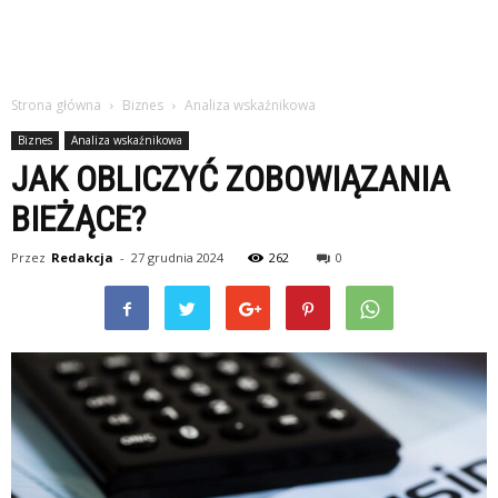
Strona główna
Biznes
Analiza wskaźnikowa
Biznes
Analiza wskaźnikowa
JAK OBLICZYĆ ZOBOWIĄZANIA
BIEŻĄCE?
Przez
Redakcja
-
27 grudnia 2024
262
0