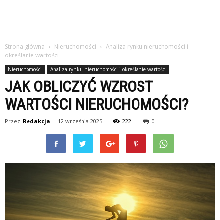
Strona główna
Nieruchomości
Analiza rynku nieruchomości i
określanie wartości
Nieruchomości
Analiza rynku nieruchomości i określanie wartości
JAK OBLICZYĆ WZROST
WARTOŚCI NIERUCHOMOŚCI?
Przez
Redakcja
-
12 września 2025
222
0