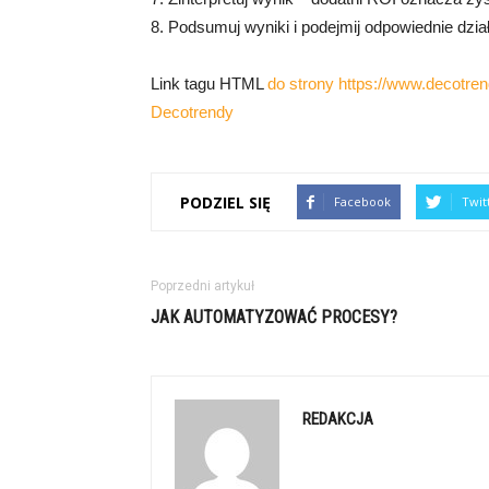
8. Podsumuj wyniki i podejmij odpowiednie dzia
Link tagu HTML
do strony https://www.decotrend
Decotrendy
PODZIEL SIĘ
Facebook
Twit
Poprzedni artykuł
JAK AUTOMATYZOWAĆ PROCESY?
REDAKCJA