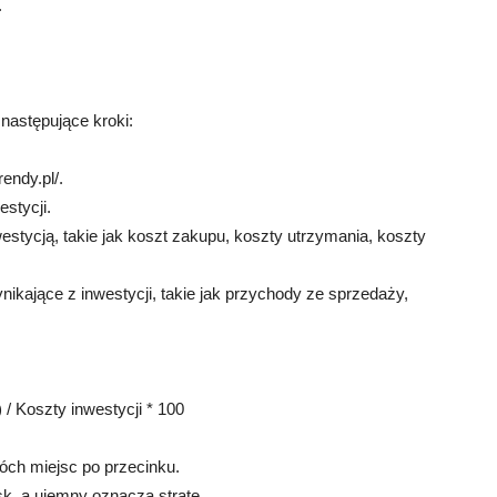
.
 następujące kroki:
endy.pl/.
estycji.
westycją, takie jak koszt zakupu, koszty utrzymania, koszty
nikające z inwestycji, takie jak przychody ze sprzedaży,
 / Koszty inwestycji * 100
wóch miejsc po przecinku.
sk, a ujemny oznacza stratę.