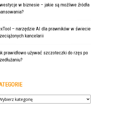
westycje w biznesie – jakie są możliwe źródła
inansowania?
exTool – narzędzie AI dla prawników w świecie
zeciążonych kancelarii
ak prawidłowo używać szczoteczki do rzęs po
zedłużaniu?
ATEGORIE
tegorie