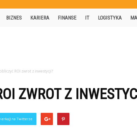
Activisio.pl
BIZNES
KARIERA
FINANSE
IT
LOGISTYKA
MA
 obliczyć ROI zwrot z inwestycji?
ROI ZWROT Z INWESTYC
ierkaj) na Twitterze