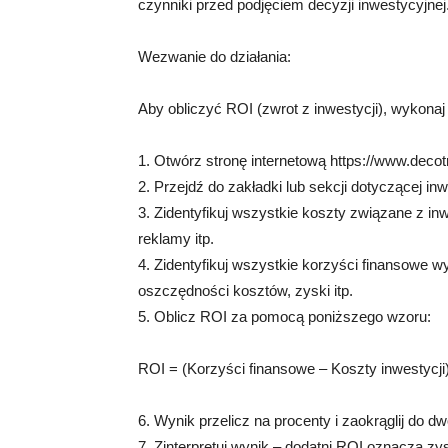
czynniki przed podjęciem decyzji inwestycyjnej
Wezwanie do działania:
Aby obliczyć ROI (zwrot z inwestycji), wykonaj
1. Otwórz stronę internetową https://www.decotr
2. Przejdź do zakładki lub sekcji dotyczącej inw
3. Zidentyfikuj wszystkie koszty związane z in
reklamy itp.
4. Zidentyfikuj wszystkie korzyści finansowe wy
oszczędności kosztów, zyski itp.
5. Oblicz ROI za pomocą poniższego wzoru:
ROI = (Korzyści finansowe – Koszty inwestycji)
6. Wynik przelicz na procenty i zaokrąglij do d
7. Zinterpretuj wynik – dodatni ROI oznacza zy