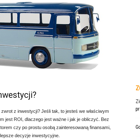
Z
nwestycji?
Z
p
zwrot z inwestycji? Jeśli tak, to jesteś we właściwym
jest ROI, dlaczego jest ważne i jak je obliczyć. Bez
Gd
estorem czy po prostu osobą zainteresowaną finansami,
epsze decyzje inwestycyjne.