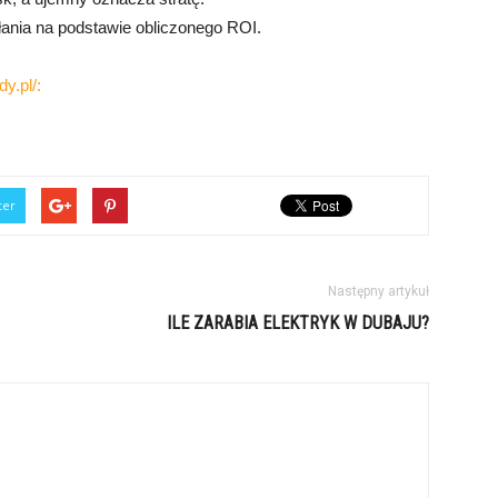
łania na podstawie obliczonego ROI.
y.pl/:
ter
Następny artykuł
ILE ZARABIA ELEKTRYK W DUBAJU?