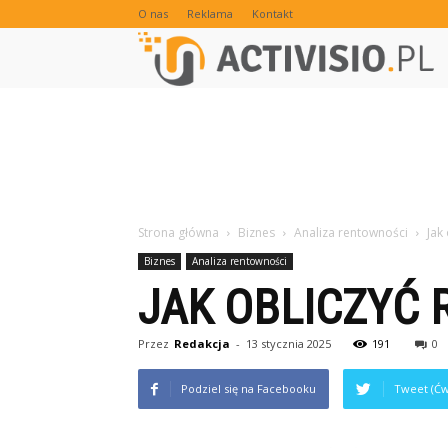
O nas
Reklama
Kontakt
Strona główna
Biznes
Analiza rentowności
Jak
Biznes
Analiza rentowności
JAK OBLICZYĆ 
Przez
Redakcja
-
13 stycznia 2025
191
0
Podziel się na Facebooku
Tweet (Ćw