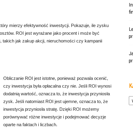
In
f
który mierzy efektywność inwestycji. Pokazuje, ile zysku
L
sztów. ROI jest wyrażane jako procent i może być
pr
 takich jak zakup akcji, nieruchomości czy kampanii
J
pr
Obliczanie ROI jest istotne, ponieważ pozwala ocenić,
K
czy inwestycja była opłacalna czy nie. Jeśli ROI wynosi
dodatnią wartość, oznacza to, że inwestycja przyniosła
Ka
zysk. Jeśli natomiast ROI jest ujemne, oznacza to, że
inwestycja przyniosła stratę. Dzięki ROI możemy
porównywać różne inwestycje i podejmować decyzje
oparte na faktach i liczbach.