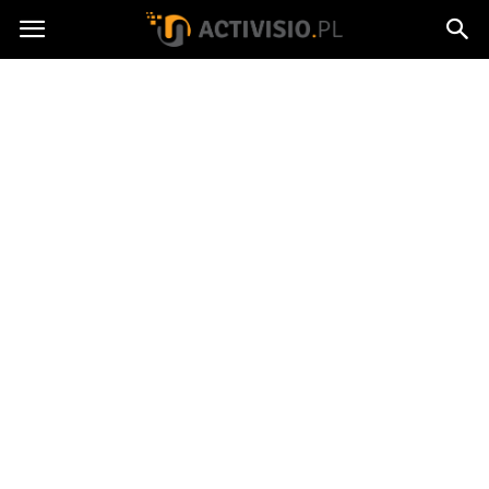
Activisio.pl