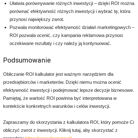
Ułatwia porównywanie różnych inwestycji – dzięki ROI można
porównać efektywność różnych inwestycji i wybrać tę, która
przynosi największy zwrot.
Pozwala monitorować efektywność działań marketingowych –
ROI pozwala ocenić, czy kampania reklamowa przynosi
oczekiwane rezultaty i czy należy ją kontynuować.
Podsumowanie
Obliczanie ROI kalkulator jest ważnym narzędziem dla
przedsiębiorców i marketerów. Dzięki niemu można ocenić
efektywność inwestycji i podejmować lepsze decyzje biznesowe.
Pamiętaj, że wartość ROI powinna być interpretowana w
kontekście konkretnych warunków i celów inwestycji.
Zapraszamy do skorzystania z kalkulatora ROI, który pomoże Ci
obliczyć zwrot z inwestycji. Kliknij tutaj, aby skorzystać z