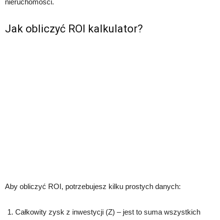
nieruchomości.
Jak obliczyć ROI kalkulator?
Aby obliczyć ROI, potrzebujesz kilku prostych danych:
Całkowity zysk z inwestycji (Z) – jest to suma wszystkich