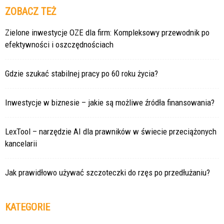
ZOBACZ TEŻ
Zielone inwestycje OZE dla firm: Kompleksowy przewodnik po
efektywności i oszczędnościach
Gdzie szukać stabilnej pracy po 60 roku życia?
Inwestycje w biznesie – jakie są możliwe źródła finansowania?
LexTool – narzędzie AI dla prawników w świecie przeciążonych
kancelarii
Jak prawidłowo używać szczoteczki do rzęs po przedłużaniu?
KATEGORIE
Kategorie